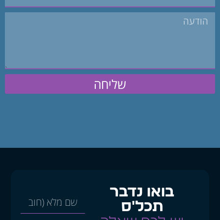
שליחה
בואו נדבר
תכל'ס