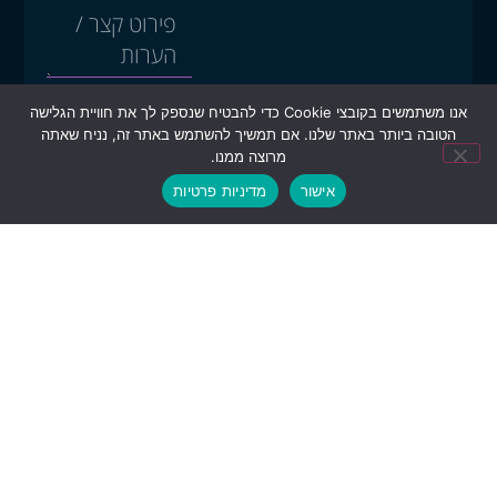
אנו משתמשים בקובצי Cookie כדי להבטיח שנספק לך את חוויית הגלישה
חזרו אליי
הטובה ביותר באתר שלנו. אם תמשיך להשתמש באתר זה, נניח שאתה
מרוצה ממנו.
אישור
מדיניות פרטיות
יצירת קשר
office@infotarget.co.il
054-4969359
ראשון-חמישי 9:00-18:00
עקבו אחרינו
שירותים
מידענות
מידע עסקי
רפואית
על חברות
מידענות
אנליסט