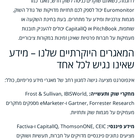
לדוגמה, כשאתם שוקלים כניסה לשוק חדש, מאגר כמו
Euromonitor יכול לספק לכם תחזיות מדויקות של גודל השוק,
מגמות צרכניות ומידע על מתחרים. בעת בחינת השקעה או
שותפות, PitchBook או CapitalIQ יכולים להעניק תובנות
מעמיקות על חברות פרטיות שאינן זמינות במקורות ציבוריים.
המאגרים היוקרתיים שלנו – מידע
שאינו נגיש לכל אחד
אינפוטרגט מציעה גישה למגוון רחב של מאגרי מידע פרימיום, כולל:
מחקרי שוק ותעשייה:
Frost & Sullivan, IBISWorld,
Gartner, Forrester Research ו-eMarketer מספקים מחקרים
מעמיקים על מגמות שוק ותחזיות.
מידע פיננסי:
CapitalIQ, ThomsonONE, CEIC ו-Factiva
מציעים נתונים פיננסיים מדויקים על חברות, תעשיות ושווקים