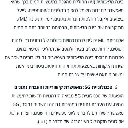
בינה מלאכותית (AI) מחוללת מהפכה בתעשיית המים בכך שהיא
מאפשרת לחברות חשמל להפוך תהליכים לאוטומטיים, לייעל
ביצועים ולקבל החלטות מונחות נתונים. למידת מכונה (ML),
תת-קבוצה של בינה מלאכותית, מבטיחה במיוחד בתחום המים.
אלגוריתמי ML יכולים לנתח כמויות גדולות של נתונים כדי לזהות
דפוסים, לחזות כשלים בציוד ולמטב את תהליכי הטיפול במים.
פתרונות מבוססי בינה מלאכותית מאפשרים גם לשירותים לשפר את
שירות הלקוחות באמצעות תחזוקה תחזיתית, ניטור בזמן אמת
ומשוב מותאם אישית על צריכת המים.
טכנולוגיית 5G: מאפשרת קישוריות והעברת נתונים
הופעתה של טכנולוגיית 5G מביאה הזדמנויות חדשות לתעשיית
המים. עם העברת נתונים במהירות גבוהה והשהיה נמוכה, 5G
מאפשר לשירותים לחבר מיליוני מכשירים וחיישנים, ויוצר מערכת
אקולוגית חזקה של האינטרנט של הדברים (IoT).