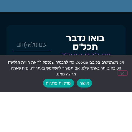
בואו נדבר
תכל'ס
יש לכם שאלה
אנו משתמשים בקובצי Cookie כדי להבטיח שנספק לך את חוויית הגלישה
עסקית פתוחה?
הטובה ביותר באתר שלנו. אם תמשיך להשתמש באתר זה, נניח שאתה
השאירו פרטים, והצוות שלנו
מרוצה ממנו.
יחזור אליכם עם כיוון פעולה
אישור
מדיניות פרטיות
ברור.