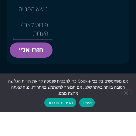
חזרו אליי
יצירת קשר
אנו משתמשים בקובצי Cookie כדי להבטיח שנספק לך את חוויית הגלישה
office@infotarget.co.il
הטובה ביותר באתר שלנו. אם תמשיך להשתמש באתר זה, נניח שאתה
מרוצה ממנו.
054-4969359
אישור
מדיניות פרטיות
ראשון-חמישי 9:00-18:00
עקבו אחרינו
שירותים
מידענות
מידע עסקי