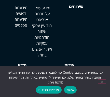
שירותים
מידענות
מידע עסקי
רפואית
על חברות
מידענות
אנליסט
פטנטים
מודיעין עסקי
איתור
הזדמנויות
עסקיות
איתור אנשים
בחו"ל
אודות
מידע
אודות החברה
מדיניות פרטיות
אנו משתמשים בקובצי Cookie כדי להבטיח שנספק לך את חוויית הגלישה
הטובה ביותר באתר שלנו. אם תמשיך להשתמש באתר זה, נניח שאתה
אודות הבעלים
הצהרת נגישות
מרוצה ממנו.
שאלות נפוצות
אישור
מדיניות פרטיות
© כל הזכויות שמורות | אינפו טארגט 2020
דיביין אתרים