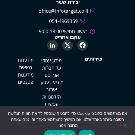
יצירת קשר
office@infotarget.co.il
054-4969359
ראשון-חמישי 9:00-18:00
עקבו אחרינו
שירותים
מידענות
מידע עסקי
רפואית
על חברות
מידענות
אנליסט
פטנטים
מודיעין עסקי
איתור
הזדמנויות
עסקיות
איתור אנשים
אנו משתמשים בקובצי Cookie כדי להבטיח שנספק לך את חוויית הגלישה
בחו"ל
הטובה ביותר באתר שלנו. אם תמשיך להשתמש באתר זה, נניח שאתה
מרוצה ממנו.
אודות
מידע
אישור
מדיניות פרטיות